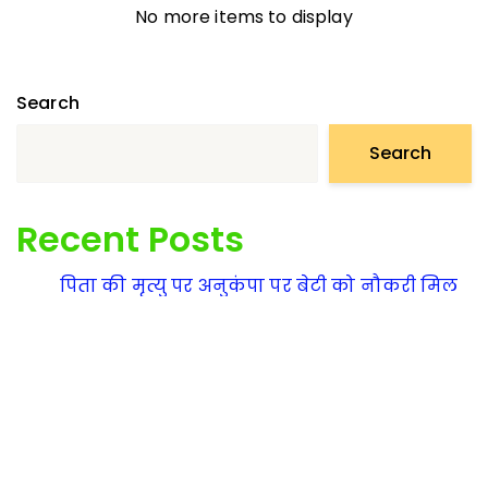
No more items to display
Search
Search
Recent Posts
पिता की मृत्यु पर अनुकंपा पर बेटी को नौकरी मिल
सकती है क्या?
अश्लीलता रोकने से संबन्धित देश में क्या कानूनी
प्रावधान हैं?
What are the legal provisions related to
electricity theft in the country?
देश में बिजली चोरी से संबन्धित कानूनी प्रावधान