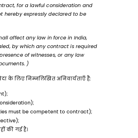
tract, for a lawful consideration and
ot hereby expressly declared to be
 affect any law in force in India,
led, by which any contract is required
 presence of witnesses, or any law
 documents. )
दा के लिए निम्नलिखित अनिवार्यताएँ हैं:
nt);
onsideration);
ies must be competent to contract);
bjective);
नहीं की गई है।